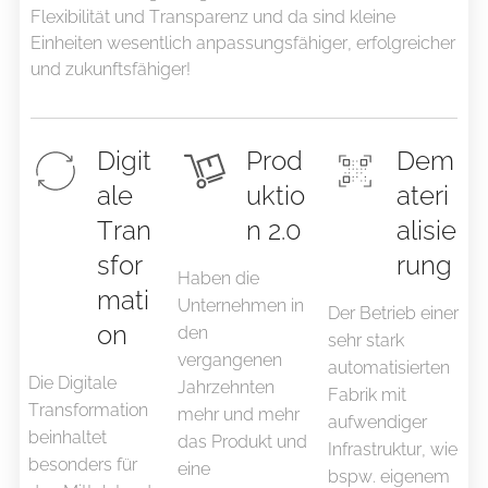
Flexibilität und Transparenz und da sind kleine
Einheiten wesentlich anpassungsfähiger, erfolgreicher
und zukunftsfähiger!
Digit
Prod
Dem
ale
uktio
ateri
Tran
n 2.0
alisie
sfor
rung
Haben die
mati
Unternehmen in
Der Betrieb einer
on
den
sehr stark
vergangenen
automatisierten
Die Digitale
Jahrzehnten
Fabrik mit
Transformation
mehr und mehr
aufwendiger
beinhaltet
das Produkt und
Infrastruktur, wie
besonders für
eine
bspw. eigenem