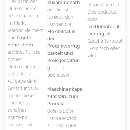
Flexibilität der
Zusammenarb
effizient steuert.
Unternehmen -
eit
. Ziel ist es
Dies bedeutet,
neue Chancen
konkret, den
dass
im Markt
Kunden die
die
Demateriali
werden vielmehr
Flexibilität in
sierung
als
durch
gute
der
Geschäftsmodel
neue Ideen
Produktverfüg
l voranschreiten
eröffnet. Für die
barkeit und
wird.
großen
Preisgestaltun
Unternehmen
g
selbst zu
besteht die
überlassen.
Aufgabe darin,
Gestaltungsräu
Maschinenkapa
me für diese
zität wird zum
Themen zu
Produkt
schaffen.
definiert. Der
Konzerne
Kunde erwirbt
müssen mit
z.B. einen Slot