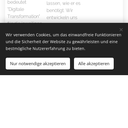
bedeutet
lassen, wie er es
"Digitale
benötigt. Wir
Transformation"
entwickeln uns
für die jeweiligen
mehr und mehr
Geschäftsmodel
zur Losgröße 1
Wir verwenden Cookies, um das einwandfreie Funktionieren
le und wie
und müssen die
und die Sicherheit der Website zu gewährleisten und eine
setzen die
komplexen
bestmögliche Nutzererfahrung zu bieten.
Unternehmen
Produktionsanla
diese um?
gen modular
Nur notwendige akzeptieren
Alle akzeptieren
Los geht´s
Erstellen Sie Ihre Webseite gratis!
und
anpassungsfähi
g gestalten.
Das Produkt
wird die
Produkteigensc
haften in einem
virtuellen