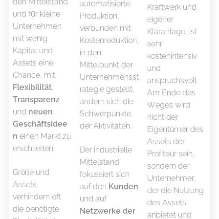
den Mittelstand
automatisierte
Kraftwerk und
und für kleine
Produktion,
eigener
Unternehmen
verbunden mit
Kläranlage, ist
mit wenig
Kostenreduktion,
sehr
Kapital und
in den
kostenintensiv
Assets eine
Mittelpunkt der
und
Chance, mit
Unternehmensst
anspruchsvoll.
Flexibilität
,
rategie gestellt,
Am Ende des
Transparenz
ändern sich die
Weges wird
und
neuen
Schwerpunkte
nicht der
Geschäftsidee
der Aktivitäten.
Eigentümer des
n
einen Markt zu
Assets der
erschließen.
Der industrielle
Profiteur sein,
Mittelstand
sondern der
Größe und
fokussiert sich
Unternehmer,
Assets
auf den
Kunden
der die Nutzung
verhindern oft
und auf
des Assets
die benötigte
Netzwerke der
anbietet und